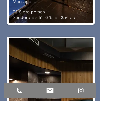
Massage....
55 € pro person
Sonderpreis für Gäste : 35€ pp
Halbprivates Wellness 2 Uhr
Schwimmbad, finnische Sauna,
Hammam, therapeutische
Dusche, Jet-Massage....
55 € pro person