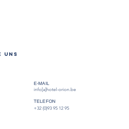
E UNS
E-MAIL
info[a]hotel-orion.be
TELEFON
+32 (0)93 95 12 95