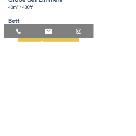
40m² / 430ft²
Bett
1 Doppelbett/ Zweibettzimmer
VERFÜGBARKEIT
<< ZURÜCK
ADRESSE
Krijgslaan 181
9000 Gent
Belgien
BTW BE
0477.930.480
E-MAIL
info[a]hotel-orion.be
TELEFON