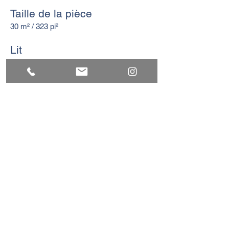
Taille de la pièce
30 m² / 323 pi²
Lit
1 lit double ou deux lits simples (sur
demande)
DISPONIBILITÉS
<< RETOUR
ADRESSE
Krijgslaan 181
9000 Gand
Belgique
TVA BE
0477.930.480
E-MAIL